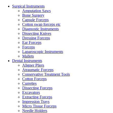
Surgical Instruments
Amputation Saws
Bone Surgery
Capsule Forceps
Cotton swap forceps etc
Diagnostic Instruments
Dissecting Knives
Dressing Forceps
Ear Forceps
Forceps
Laparoscopic Instruments
Mallets
Dental Instruments
Aligner Pliers
Atraumatic Forceps
Conservative Treatment Tools
Cotton Forceps
Currettes
Dissecting Forceps
Excavators
Extracting Forceps
Impression Trays
Micro Tissue Forceps
Needle Holders