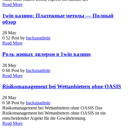
Read More
1win казино: Платежные методы — Полный
обзор
28
May
0
52
Post by
backupadmin
Read More
Роль живых дилеров в 1win казино
28
May
0
66
Post by
backupadmin
Read More
Risikomanagement bei Wettanbietern ohne OASIS
28
May
0
58
Post by
backupadmin
Risikomanagement bei Wettanbietern ohne OASIS Das
Risikomanagement bei Wettanbietern ohne OASIS ist ein
entscheidender Aspekt für die Gewährleistung
Read More