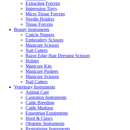
Extracting Forceps
Impression Trays
Micro Tissue Forceps
Needle Holders
Tissue Forceps
Beauty Instruments
Cuticle Nippers
Embroidery Scissors
Manicure Scissors
Nail Cutters
Razor Edge Hair Dressing Scissors
Holster
Manicure Kits
Manicure Pushers
Manicure Scissors
Nail Cutters
Veterinary Instruments
Animal Care
Castration Instruments
Cattle Breeding
Cattle Marking
Equestrian Equipments
Hoof & Claws
Obstetric Instruments
Restratining Instruments