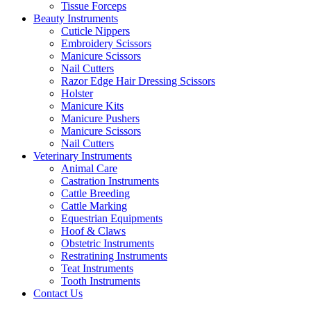
Tissue Forceps
Beauty Instruments
Cuticle Nippers
Embroidery Scissors
Manicure Scissors
Nail Cutters
Razor Edge Hair Dressing Scissors
Holster
Manicure Kits
Manicure Pushers
Manicure Scissors
Nail Cutters
Veterinary Instruments
Animal Care
Castration Instruments
Cattle Breeding
Cattle Marking
Equestrian Equipments
Hoof & Claws
Obstetric Instruments
Restratining Instruments
Teat Instruments
Tooth Instruments
Contact Us