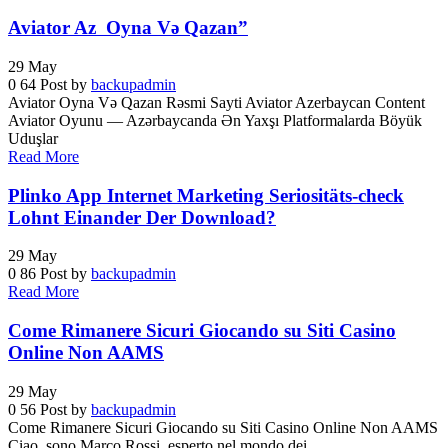
Aviator Az ️ Oyna Və Qazan”
29
May
0
64
Post by
backupadmin
Aviator Oyna Və Qazan Rəsmi Sayti Aviator Azerbaycan Content
Aviator Oyunu — Azərbaycanda Ən Yaxşı Platformalarda Böyük
Uduşlar
Read More
Plinko App Internet Marketing Seriositäts-check
Lohnt Einander Der Download?
29
May
0
86
Post by
backupadmin
Read More
Come Rimanere Sicuri Giocando su Siti Casino
Online Non AAMS
29
May
0
56
Post by
backupadmin
Come Rimanere Sicuri Giocando su Siti Casino Online Non AAMS
Ciao, sono Marco Rossi, esperto nel mondo dei