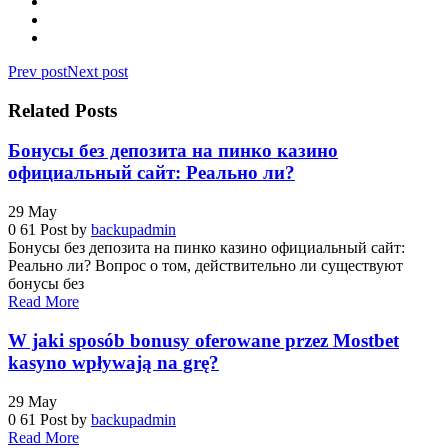
Prev post
Next post
Related Posts
Бонусы без депозита на пинко казино
официальный сайт: Реально ли?
29
May
0
61
Post by
backupadmin
Бонусы без депозита на пинко казино официальный сайт:
Реально ли? Вопрос о том, действительно ли существуют
бонусы без
Read More
W jaki sposób bonusy oferowane przez Mostbet
kasyno wpływają na grę?
29
May
0
61
Post by
backupadmin
Read More