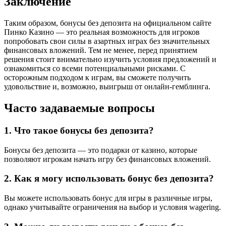
Заключение
Таким образом, бонусы без депозита на официальном сайте
Пинко Казино — это реальная возможность для игроков
попробовать свои силы в азартных играх без значительных
финансовых вложений. Тем не менее, перед принятием
решения стоит внимательно изучить условия предложений и
ознакомиться со всеми потенциальными рисками. С
осторожным подходом к играм, вы сможете получить
удовольствие и, возможно, выигрыш от онлайн-гемблинга.
Часто задаваемые вопросы
1. Что такое бонусы без депозита?
Бонусы без депозита — это подарки от казино, которые
позволяют игрокам начать игру без финансовых вложений.
2. Как я могу использовать бонус без депозита?
Вы можете использовать бонус для игры в различные игры,
однако учитывайте ограничения на выбор и условия wagering.