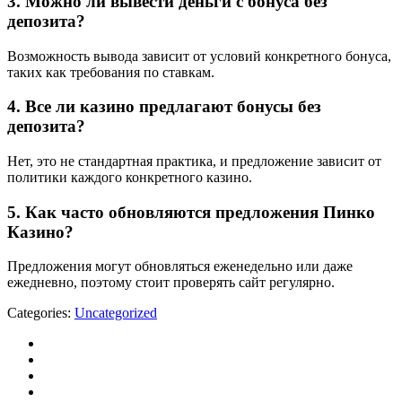
3. Можно ли вывести деньги с бонуса без
депозита?
Возможность вывода зависит от условий конкретного бонуса,
таких как требования по ставкам.
4. Все ли казино предлагают бонусы без
депозита?
Нет, это не стандартная практика, и предложение зависит от
политики каждого конкретного казино.
5. Как часто обновляются предложения Пинко
Казино?
Предложения могут обновляться еженедельно или даже
ежедневно, поэтому стоит проверять сайт регулярно.
Categories:
Uncategorized