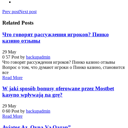
Prev post
Next post
Related Posts
Что говорят рассуждения игроков? Пинко
казино отзывы
29
May
0
57
Post by
backupadmin
Что говорят рассуждения игроков? Пинко казино отзывы
Вопрос о том, что думают игроки о Пинко казино, становится
все
Read More
W jaki sposób bonusy oferowane przez Mostbet
kasyno wpływają na grę?
29
May
0
60
Post by
backupadmin
Read More
Aviator Az ️ Oyna Və Qazan”