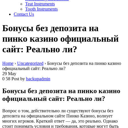
Teat Instruments
Tooth Instruments
Contact Us
Бонусы без депозита на
пинко казино официальный
сайт: Реально ли?
Home
›
Uncategorized
›
Бонусы без депозита на пинко казино
официальный сайт: Реально ли?
29
May
0
58
Post by
backupadmin
Бонусы без депозита на пинко казино
официальный сайт: Реально ли?
Вопрос о том, действительно ли существуют бонусы без
депозита на официальном сайте Пинко Казино, волнует
многих игроков. Краткий ответ — да, это реально. Однако
стоит понимать условия и требования, которые могут быть