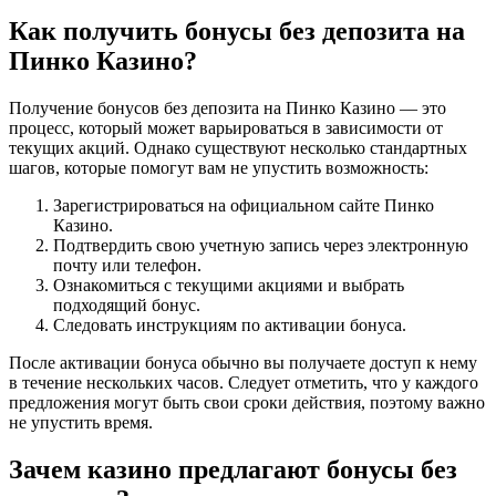
Как получить бонусы без депозита на
Пинко Казино?
Получение бонусов без депозита на Пинко Казино — это
процесс, который может варьироваться в зависимости от
текущих акций. Однако существуют несколько стандартных
шагов, которые помогут вам не упустить возможность:
Зарегистрироваться на официальном сайте Пинко
Казино.
Подтвердить свою учетную запись через электронную
почту или телефон.
Ознакомиться с текущими акциями и выбрать
подходящий бонус.
Следовать инструкциям по активации бонуса.
После активации бонуса обычно вы получаете доступ к нему
в течение нескольких часов. Следует отметить, что у каждого
предложения могут быть свои сроки действия, поэтому важно
не упустить время.
Зачем казино предлагают бонусы без