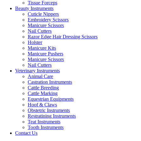
Tissue Forceps
Beauty Instruments
Cuticle Nippers
Embroidery Scissors
Manicure Scissors
Nail Cutters
Razor Edge Hair Dressing Scissors
Holster
Manicure Kits
Manicure Pushers
Manicure Scissors
Nail Cutters
Veterinary Instruments
Animal Care
Castration Instruments
Cattle Breeding
Cattle Marking
Equestrian Equipments
Hoof & Claws
Obstetric Instruments
Restratining Instruments
Teat Instruments
Tooth Instruments
Contact Us