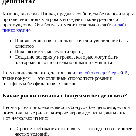
депозита?
Казино, такие как Пинко, предлагают бонусы без депозита для
привлечения новых игроков и создания конкурентного
преимущества. Эти бонусы имеют несколько целей:
онлайн
пинко казино
Привлечение новых пользователей и увеличение базы
клиентов
Повышение узнаваемости бренда
Создание доверия у игроков, которые могут быть
насторожены относительно онлайн-гемблинга
По мнению экспертов, таких как
игровой эксперт Сергей Р.
,
такие бонусы — это отличный способ тестирования
платформы без финансовых рисков.
Какие риски связаны с бонусами без депозита?
Несмотря на привлекательность бонусов без депозита, есть и
потенциальные риски, которые игроки должны учитывать.
Вот несколько из них:
Строгие требования по ставкам — это одно из наиболее
частых условий.