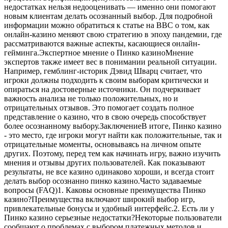
недостатках нельзя недооценивать — именно они помогают
новым клиентам делать осознанный выбор. Для подробной
информации можно обратиться к статье на BBC о том, как
онлайн-казино меняют свою стратегию в эпоху пандемии, где
рассматриваются важные аспекты, касающиеся онлайн-
гейминга.Экспертное мнение о Пинко казиноМнение
экспертов также имеет вес в понимании реальной ситуации.
Например, гемблинг-историк Дэвид Шварц считает, что
игроки должны подходить к своим выборам критически и
опираться на достоверные источники. Он подчеркивает
важность анализа не только положительных, но и
отрицательных отзывов. Это помогает создать полное
представление о казино, что в свою очередь способствует
более осознанному выбору.ЗаключениеВ итоге, Пинко казино
- это место, где игроки могут найти как положительные, так и
отрицательные моменты, основываясь на личном опыте
других. Поэтому, перед тем как начинать игру, важно изучить
мнения и отзывы других пользователей. Как показывают
результаты, не все казино одинаково хороши, и всегда стоит
делать выбор осознанно пинко казино.Часто задаваемые
вопросы (FAQ)1. Каковы основные преимущества Пинко
казино?Преимущества включают широкий выбор игр,
привлекательные бонусы и удобный интерфейс.2. Есть ли у
Пинко казино серьезные недостатки?Некоторые пользователи
сообщают о проблемах с выбором платежных методов и