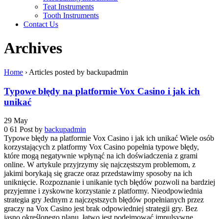
Teat Instruments
Tooth Instruments
Contact Us
Archives
Home
›
Articles posted by backupadmin
Typowe błędy na platformie Vox Casino i jak ich
unikać
29
May
0
61
Post by
backupadmin
Typowe błędy na platformie Vox Casino i jak ich unikać Wiele osób
korzystających z platformy Vox Casino popełnia typowe błędy,
które mogą negatywnie wpłynąć na ich doświadczenia z grami
online. W artykule przyjrzymy się najczęstszym problemom, z
jakimi borykają się gracze oraz przedstawimy sposoby na ich
uniknięcie. Rozpoznanie i unikanie tych błędów pozwoli na bardziej
przyjemne i zyskowne korzystanie z platformy. Nieodpowiednia
strategia gry Jednym z najczęstszych błędów popełnianych przez
graczy na Vox Casino jest brak odpowiedniej strategii gry. Bez
jasno określonego planu, łatwo jest podejmować impulsywne