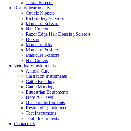
Tissue Forceps
Beauty Instruments
Cuticle Nippers
Embroidery Scissors
Manicure Scissors
Nail Cutters
Razor Edge Hair Dressing Scissors
Holster
Manicure Kits
Manicure Pushers
Manicure Scissors
Nail Cutters
Veterinary Instruments
Animal Care
Castration Instruments
Cattle Breeding
Cattle Marking
Equestrian Equipments
Hoof & Claws
Obstetric Instruments
Restratining Instruments
Teat Instruments
Tooth Instruments
Contact Us