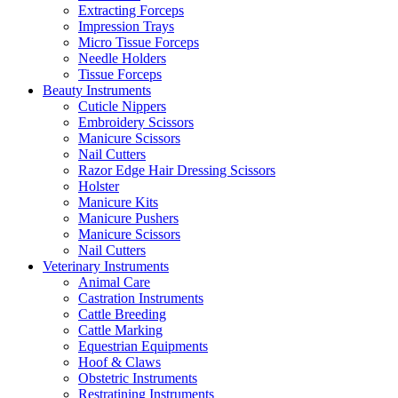
Extracting Forceps
Impression Trays
Micro Tissue Forceps
Needle Holders
Tissue Forceps
Beauty Instruments
Cuticle Nippers
Embroidery Scissors
Manicure Scissors
Nail Cutters
Razor Edge Hair Dressing Scissors
Holster
Manicure Kits
Manicure Pushers
Manicure Scissors
Nail Cutters
Veterinary Instruments
Animal Care
Castration Instruments
Cattle Breeding
Cattle Marking
Equestrian Equipments
Hoof & Claws
Obstetric Instruments
Restratining Instruments