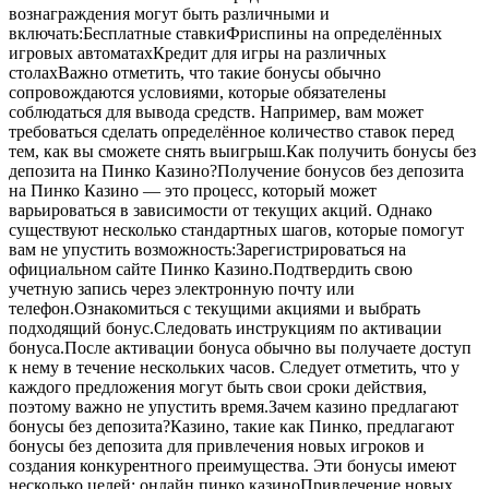
вознаграждения могут быть различными и
включать:Бесплатные ставкиФриспины на определённых
игровых автоматахКредит для игры на различных
столахВажно отметить, что такие бонусы обычно
сопровождаются условиями, которые обязателены
соблюдаться для вывода средств. Например, вам может
требоваться сделать определённое количество ставок перед
тем, как вы сможете снять выигрыш.Как получить бонусы без
депозита на Пинко Казино?Получение бонусов без депозита
на Пинко Казино — это процесс, который может
варьироваться в зависимости от текущих акций. Однако
существуют несколько стандартных шагов, которые помогут
вам не упустить возможность:Зарегистрироваться на
официальном сайте Пинко Казино.Подтвердить свою
учетную запись через электронную почту или
телефон.Ознакомиться с текущими акциями и выбрать
подходящий бонус.Следовать инструкциям по активации
бонуса.После активации бонуса обычно вы получаете доступ
к нему в течение нескольких часов. Следует отметить, что у
каждого предложения могут быть свои сроки действия,
поэтому важно не упустить время.Зачем казино предлагают
бонусы без депозита?Казино, такие как Пинко, предлагают
бонусы без депозита для привлечения новых игроков и
создания конкурентного преимущества. Эти бонусы имеют
несколько целей: онлайн пинко казиноПривлечение новых