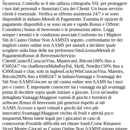
Sicurezza: Controlla se il sito utilizza crittografia SSL per proteggere
i tuoi dati personali e finanziari.Cura dei Clienti: Un buon servizio
clienti è essenziale. Verifica se offrono assistenza 24/7 e se sono
disponibili in italiano.Metodi di Pagamento: Esamina le opzioni di
pagamento disponibili e se sono sicure e rapide.Bonus e Offerte:
Considera i bonus di benvenuto e le promozioni attive. Leggi
sempre i termini e le condizioni associate.Confronto tra i Migliori
Siti di Casino Online Non AAMSDi seguito, confrontiamo tre dei
migliori casino online non AAMS per aiutarti a decidere quale
scegliere sulla base delle tue preferenze:SitoLicenzaMetodi di
PagamentoBonus di BenvenutoServizio
ClientiCasinoXCuracaoVisa, Mastercard, Bitcoin100% fino a
€50024/7 via chatBetzestMaltaPayPal, Skrill, Neteller150% fino a
€300Email e chat, solo in ingleseLuckyWinCuracaoVisa, Maestro,
Bitcoin200% fino a €60024/7 in italianoVantaggi e Svantaggi dei
Siti Non AAMSGiocare su siti casino online non AAMS ha i suoi
pro e contro. È importante conoscere sia i vantaggi sia gli svantaggi
prima di decidere sopra quale iniziare a giocare. Ecco un'analisi
dettagliata:Vantaggi:Maggiore varietà di giochi e fornitori di
software.Bonus di benvenuto più generosi rispetto ai siti
AAMS.Accesso a sport virtuali e giochi dal vivo più
innovativi.Svantaggi:Maggiore rischio di frodi e attività poco
trasparenti.Meno tutele legali per i giocatori in caso di
controversie.Possibile difficoltà nel ritirare fondi.Come Rimanere
Sicuri Mentre Giocati su Casino Online Non AAMSEsistono misure