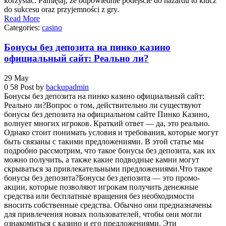
korzystać. Pamiętaj, że odpowiednie podejście do hazardu to klucz
do sukcesu oraz przyjemności z gry.
Read More
Categories:
casino
Бонусы без депозита на пинко казино
официальный сайт: Реально ли?
29
May
0
58
Post by
backupadmin
Бонусы без депозита на пинко казино официальный сайт:
Реально ли?Вопрос о том, действительно ли существуют
бонусы без депозита на официальном сайте Пинко Казино,
волнует многих игроков. Краткий ответ — да, это реально.
Однако стоит понимать условия и требования, которые могут
быть связаны с такими предложениями. В этой статье мы
подробно рассмотрим, что такое бонусы без депозита, как их
можно получить, а также какие подводные камни могут
скрываться за привлекательными предложениями.Что такое
бонусы без депозита?Бонусы без депозита — это промо-
акции, которые позволяют игрокам получить денежные
средства или бесплатные вращения без необходимости
вносить собственные средства. Обычно они предназначены
для привлечения новых пользователей, чтобы они могли
ознакомиться с казино и его предложениями. Эти