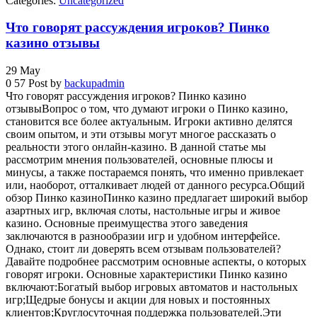
Categories:
Uncategorized
Что говорят рассуждения игроков? Пинко
казино отзывы
29
May
0
57
Post by
backupadmin
Что говорят рассуждения игроков? Пинко казино
отзывыВопрос о том, что думают игроки о Пинко казино,
становится все более актуальным. Игроки активно делятся
своим опытом, и эти отзывы могут многое рассказать о
реальности этого онлайн-казино. В данной статье мы
рассмотрим мнения пользователей, основные плюсы и
минусы, а также постараемся понять, что именно привлекает
или, наоборот, отталкивает людей от данного ресурса.Общий
обзор Пинко казиноПинко казино предлагает широкий выбор
азартных игр, включая слоты, настольные игры и живое
казино. Основные преимущества этого заведения
заключаются в разнообразии игр и удобном интерфейсе.
Однако, стоит ли доверять всем отзывам пользователей?
Давайте подробнее рассмотрим основные аспекты, о которых
говорят игроки. Основные характеристики Пинко казино
включают:Богатый выбор игровых автоматов и настольных
игр;Щедрые бонусы и акции для новых и постоянных
клиентов;Круглосуточная поддержка пользователей.Эти