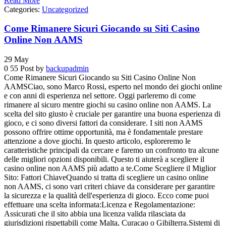
Read More
Categories:
Uncategorized
Come Rimanere Sicuri Giocando su Siti Casino
Online Non AAMS
29
May
0
55
Post by
backupadmin
Come Rimanere Sicuri Giocando su Siti Casino Online Non
AAMSCiao, sono Marco Rossi, esperto nel mondo dei giochi online
e con anni di esperienza nel settore. Oggi parleremo di come
rimanere al sicuro mentre giochi su casino online non AAMS. La
scelta del sito giusto è cruciale per garantire una buona esperienza di
gioco, e ci sono diversi fattori da considerare. I siti non AAMS
possono offrire ottime opportunità, ma è fondamentale prestare
attenzione a dove giochi. In questo articolo, esploreremo le
caratteristiche principali da cercare e faremo un confronto tra alcune
delle migliori opzioni disponibili. Questo ti aiuterà a scegliere il
casino online non AAMS più adatto a te.Come Scegliere il Miglior
Sito: Fattori ChiaveQuando si tratta di scegliere un casino online
non AAMS, ci sono vari criteri chiave da considerare per garantire
la sicurezza e la qualità dell'esperienza di gioco. Ecco come puoi
effettuare una scelta informata:Licenza e Regolamentazione:
Assicurati che il sito abbia una licenza valida rilasciata da
giurisdizioni rispettabili come Malta, Curacao o Gibilterra.Sistemi di