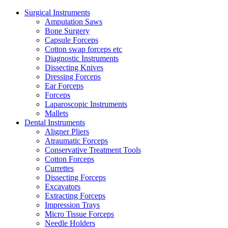
Surgical Instruments
Amputation Saws
Bone Surgery
Capsule Forceps
Cotton swap forceps etc
Diagnostic Instruments
Dissecting Knives
Dressing Forceps
Ear Forceps
Forceps
Laparoscopic Instruments
Mallets
Dental Instruments
Aligner Pliers
Atraumatic Forceps
Conservative Treatment Tools
Cotton Forceps
Currettes
Dissecting Forceps
Excavators
Extracting Forceps
Impression Trays
Micro Tissue Forceps
Needle Holders