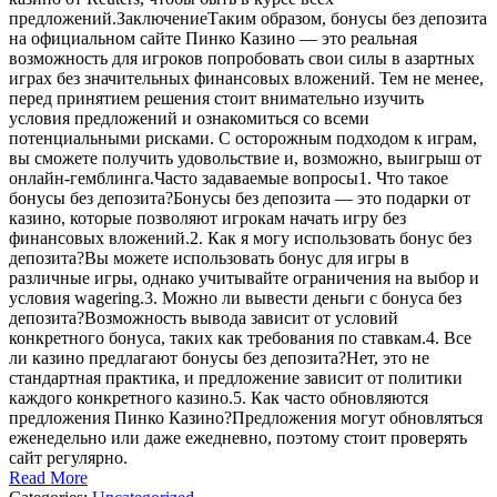
предложений.ЗаключениеТаким образом, бонусы без депозита
на официальном сайте Пинко Казино — это реальная
возможность для игроков попробовать свои силы в азартных
играх без значительных финансовых вложений. Тем не менее,
перед принятием решения стоит внимательно изучить
условия предложений и ознакомиться со всеми
потенциальными рисками. С осторожным подходом к играм,
вы сможете получить удовольствие и, возможно, выигрыш от
онлайн-гемблинга.Часто задаваемые вопросы1. Что такое
бонусы без депозита?Бонусы без депозита — это подарки от
казино, которые позволяют игрокам начать игру без
финансовых вложений.2. Как я могу использовать бонус без
депозита?Вы можете использовать бонус для игры в
различные игры, однако учитывайте ограничения на выбор и
условия wagering.3. Можно ли вывести деньги с бонуса без
депозита?Возможность вывода зависит от условий
конкретного бонуса, таких как требования по ставкам.4. Все
ли казино предлагают бонусы без депозита?Нет, это не
стандартная практика, и предложение зависит от политики
каждого конкретного казино.5. Как часто обновляются
предложения Пинко Казино?Предложения могут обновляться
еженедельно или даже ежедневно, поэтому стоит проверять
сайт регулярно.
Read More