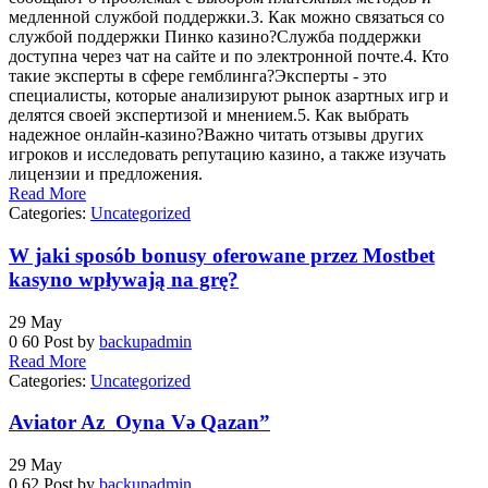
медленной службой поддержки.3. Как можно связаться со
службой поддержки Пинко казино?Служба поддержки
доступна через чат на сайте и по электронной почте.4. Кто
такие эксперты в сфере гемблинга?Эксперты - это
специалисты, которые анализируют рынок азартных игр и
делятся своей экспертизой и мнением.5. Как выбрать
надежное онлайн-казино?Важно читать отзывы других
игроков и исследовать репутацию казино, а также изучать
лицензии и предложения.
Read More
Categories:
Uncategorized
W jaki sposób bonusy oferowane przez Mostbet
kasyno wpływają na grę?
29
May
0
60
Post by
backupadmin
Read More
Categories:
Uncategorized
Aviator Az ️ Oyna Və Qazan”
29
May
0
62
Post by
backupadmin