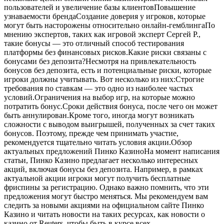
пользователей и увеличение базы клиентовПовышение
узнаваемости брендаСоздание доверия у игроков, которые
могут быть насторожены относительно онлайн-гемблингаПо
мнению экспертов, таких как игровой эксперт Сергей Р.,
такие бонусы — это отличный способ тестирования
платформы без финансовых рисков.Какие риски связаны с
бонусами без депозита?Несмотря на привлекательность
бонусов без депозита, есть и потенциальные риски, которые
игроки должны учитывать. Вот несколько из них:Строгие
требования по ставкам — это одно из наиболее частых
условий.Ограничения на выбор игр, на которые можно
потратить бонус.Сроки действия бонуса, после чего он может
быть аннулирован.Кроме того, иногда могут возникать
сложности с выводом выигрышей, полученных за счет таких
бонусов. Поэтому, прежде чем принимать участие,
рекомендуется тщательно читать условия акции.Обзор
актуальных предложений Пинко КазиноНа момент написания
статьи, Пинко Казино предлагает несколько интересных
акций, включая бонусы без депозита. Например, в рамках
актуальной акции игроки могут получить бесплатные
фриспины за регистрацию. Однако важно помнить, что эти
предложения могут быстро меняться. Мы рекомендуем вам
следить за новыми акциями на официальном сайте Пинко
Казино и читать новости на таких ресурсах, как новости о
казино от Reuters, чтобы быть в курсе всех