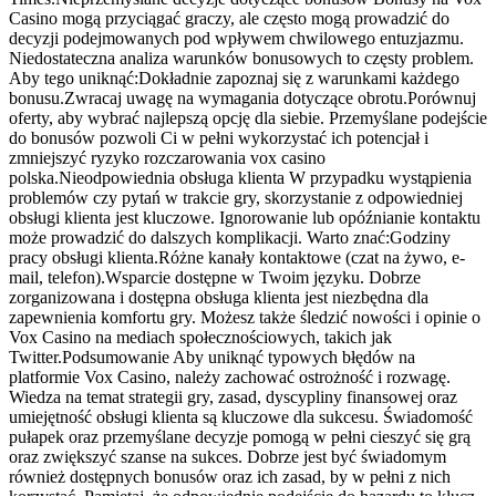
Casino mogą przyciągać graczy, ale często mogą prowadzić do
decyzji podejmowanych pod wpływem chwilowego entuzjazmu.
Niedostateczna analiza warunków bonusowych to częsty problem.
Aby tego uniknąć:Dokładnie zapoznaj się z warunkami każdego
bonusu.Zwracaj uwagę na wymagania dotyczące obrotu.Porównuj
oferty, aby wybrać najlepszą opcję dla siebie. Przemyślane podejście
do bonusów pozwoli Ci w pełni wykorzystać ich potencjał i
zmniejszyć ryzyko rozczarowania vox casino
polska.Nieodpowiednia obsługa klienta W przypadku wystąpienia
problemów czy pytań w trakcie gry, skorzystanie z odpowiedniej
obsługi klienta jest kluczowe. Ignorowanie lub opóźnianie kontaktu
może prowadzić do dalszych komplikacji. Warto znać:Godziny
pracy obsługi klienta.Różne kanały kontaktowe (czat na żywo, e-
mail, telefon).Wsparcie dostępne w Twoim języku. Dobrze
zorganizowana i dostępna obsługa klienta jest niezbędna dla
zapewnienia komfortu gry. Możesz także śledzić nowości i opinie o
Vox Casino na mediach społecznościowych, takich jak
Twitter.Podsumowanie Aby uniknąć typowych błędów na
platformie Vox Casino, należy zachować ostrożność i rozwagę.
Wiedza na temat strategii gry, zasad, dyscypliny finansowej oraz
umiejętność obsługi klienta są kluczowe dla sukcesu. Świadomość
pułapek oraz przemyślane decyzje pomogą w pełni cieszyć się grą
oraz zwiększyć szanse na sukces. Dobrze jest być świadomym
również dostępnych bonusów oraz ich zasad, by w pełni z nich