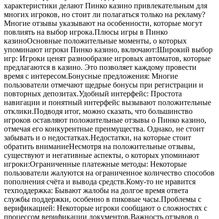
характеристики делают Пинко казино привлекательным для
многих игроков, но стоит ли полагаться только на рекламу?
Многие отзывы указывают на особенности, которые могут
повлиять на выбор игрока.Плюсы игры в Пинко
казиноОсновные положительные моменты, о которых
упоминают игроки Пинко казино, включают:Широкий выбор
игр: Игроки ценят разнообразие игровых автоматов, которые
предлагаются в казино. Это позволяет каждому провести
время с интересом.Бонусные предложения: Многие
пользователи отмечают щедрые бонусы при регистрации и
повторных депозитах.Удобный интерфейс: Простота
навигации и понятный интерфейс вызывают положительные
отклики.Подводя итог, можно сказать, что большинство
игроков оставляют положительные отзывы о Пинко казино,
отмечая его конкурентные преимущества. Однако, не стоит
забывать и о недостатках.Недостатки, на которые стоит
обратить вниманиеНесмотря на положительные отзывы,
существуют и негативные аспекты, о которых упоминают
игроки:Ограниченные платежные методы: Некоторые
пользователи жалуются на ограниченное количество способов
пополнения счёта и вывода средств.Кому-то не нравится
техподдержка: Бывают жалобы на долгое время ответа
службы поддержки, особенно в пиковые часы.Проблемы с
верификацией: Некоторые игроки сообщают о сложностях с
процессом верификации документов.Важность отзывов о