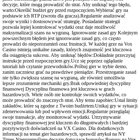
decyzje, które mogą prowadzić do strat. Aby uniknąć tego błędu,
warto:Określić budżet gry przed rozpoczęciem.Wybierać gry na
podstawie ich RTP (zwrotu dla gracza).Regularnie analizować
swoje wyniki i dostosowywać strategię. Posiadanie strategii
pozwala lepiej kontrolować wydatki oraz daje możliwość
maksymalizacji szans na wygraną. Ignorowanie zasad gry Kolejnym
powszechnym błędem jest ignorowanie zasad gry, co często
prowadzi do nieporozumień oraz frustracji. W każdej grze na Vox
Casino istnieją unikalne zasady, których znajomość jest kluczowa
dla osiągnięcia sukcesu. Aby uniknąć błędów:Dokładnie przeczytaj
instrukcje przed rozpoczęciem gry.Ucz się poprzez oglądanie
tutoriali lub czytanie przewodników.Próbuj gier w trybie demo,
zanim zaczniesz grać na prawdziwe pieniądze. Przestrzeganie zasad
nie tylko zwiększa szansę na wygraną, ale również umożliwia
lepsze zrozumienie mechaniki gry.Brak odpowiedniej dyscypliny
finansowej Dyscyplina finansowa jest kluczowa w grach
hazardowych. Wiele osób nie kontroluje swoich wydatków, co
może prowadzić do znacznych strat. Aby temu zapobiec:Ustal limity
zakładów, które są zgodne z Twoim budżetem.Unikaj gry w sytuacji
zdenerwowania lub pod wpływem emocji.Regularnie przeglądaj
swoje transakcje, aby monitorować wydatki. Utrzymywanie
dyscypliny finansowej jest kluczem do długotrwałych i bardziej
pozytywnych doświadczeń na VX Casino. Dla dodatkowych
informacji na temat gier hazardowych, sprawdź artykuł na NY
Times.Nieprzemyślane decyzje dotyczące bonusów Bonusy na Vox