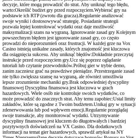
decyzje, które mogą prowadzić do strat. Aby uniknąć tego błędu,
warto:Określić budżet gry przed rozpoczęciem.Wybierać gry na
podstawie ich RTP (zwrotu dla gracza).Regularnie analizować
swoje wyniki i dostosowywać strategię. Posiadanie strategii
pozwala lepiej kontrolować wydatki oraz daje możliwość
maksymalizacji szans na wygraną. Ignorowanie zasad gry Kolejnym
powszechnym błędem jest ignorowanie zasad gry, co często
prowadzi do nieporozumień oraz frustracji. W każdej grze na Vox
Casino istnieją unikalne zasady, których znajomość jest kluczowa
dla osiągnięcia sukcesu. Aby uniknąć błędów:Dokładnie przeczytaj
instrukcje przed rozpoczęciem gry.Ucz się poprzez oglądanie
tutoriali lub czytanie przewodników.Próbuj gier w trybie demo,
zanim zaczniesz grać na prawdziwe pieniądze. Przestrzeganie zasad
nie tylko zwiększa szansę na wygraną, ale również umożliwia
lepsze zrozumienie mechaniki gry.Brak odpowiedniej dyscypliny
finansowej Dyscyplina finansowa jest kluczowa w grach
hazardowych. Wiele osób nie kontroluje swoich wydatków, co
może prowadzić do znacznych strat. Aby temu zapobiec:Ustal limity
zakładów, które są zgodne z Twoim budżetem.Unikaj gry w sytuacji
zdenerwowania lub pod wpływem emocji.Regularnie przeglądaj
swoje transakcje, aby monitorować wydatki. Utrzymywanie
dyscypliny finansowej jest kluczem do długotrwałych i bardziej
pozytywnych doświadczeń na VX Casino. Dla dodatkowych
informacji na temat gier hazardowych, sprawdź artykuł na NY
Times.Nieprzemyślane decyzje dotyczące bonusów Bonusy na Vox