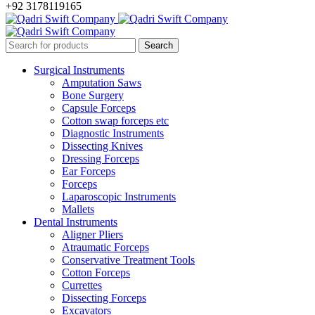
+92 3178119165
Surgical Instruments
Amputation Saws
Bone Surgery
Capsule Forceps
Cotton swap forceps etc
Diagnostic Instruments
Dissecting Knives
Dressing Forceps
Ear Forceps
Forceps
Laparoscopic Instruments
Mallets
Dental Instruments
Aligner Pliers
Atraumatic Forceps
Conservative Treatment Tools
Cotton Forceps
Currettes
Dissecting Forceps
Excavators