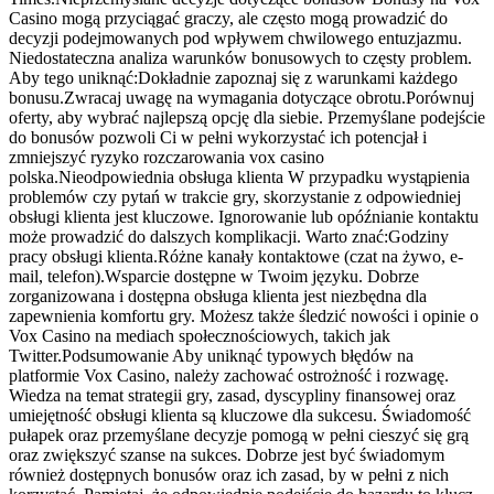
Casino mogą przyciągać graczy, ale często mogą prowadzić do
decyzji podejmowanych pod wpływem chwilowego entuzjazmu.
Niedostateczna analiza warunków bonusowych to częsty problem.
Aby tego uniknąć:Dokładnie zapoznaj się z warunkami każdego
bonusu.Zwracaj uwagę na wymagania dotyczące obrotu.Porównuj
oferty, aby wybrać najlepszą opcję dla siebie. Przemyślane podejście
do bonusów pozwoli Ci w pełni wykorzystać ich potencjał i
zmniejszyć ryzyko rozczarowania vox casino
polska.Nieodpowiednia obsługa klienta W przypadku wystąpienia
problemów czy pytań w trakcie gry, skorzystanie z odpowiedniej
obsługi klienta jest kluczowe. Ignorowanie lub opóźnianie kontaktu
może prowadzić do dalszych komplikacji. Warto znać:Godziny
pracy obsługi klienta.Różne kanały kontaktowe (czat na żywo, e-
mail, telefon).Wsparcie dostępne w Twoim języku. Dobrze
zorganizowana i dostępna obsługa klienta jest niezbędna dla
zapewnienia komfortu gry. Możesz także śledzić nowości i opinie o
Vox Casino na mediach społecznościowych, takich jak
Twitter.Podsumowanie Aby uniknąć typowych błędów na
platformie Vox Casino, należy zachować ostrożność i rozwagę.
Wiedza na temat strategii gry, zasad, dyscypliny finansowej oraz
umiejętność obsługi klienta są kluczowe dla sukcesu. Świadomość
pułapek oraz przemyślane decyzje pomogą w pełni cieszyć się grą
oraz zwiększyć szanse na sukces. Dobrze jest być świadomym
również dostępnych bonusów oraz ich zasad, by w pełni z nich