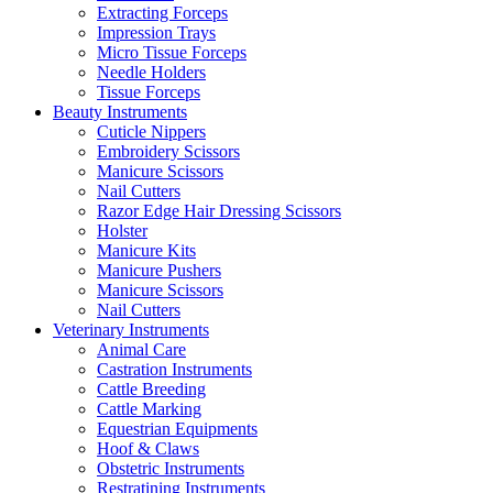
Extracting Forceps
Impression Trays
Micro Tissue Forceps
Needle Holders
Tissue Forceps
Beauty Instruments
Cuticle Nippers
Embroidery Scissors
Manicure Scissors
Nail Cutters
Razor Edge Hair Dressing Scissors
Holster
Manicure Kits
Manicure Pushers
Manicure Scissors
Nail Cutters
Veterinary Instruments
Animal Care
Castration Instruments
Cattle Breeding
Cattle Marking
Equestrian Equipments
Hoof & Claws
Obstetric Instruments
Restratining Instruments